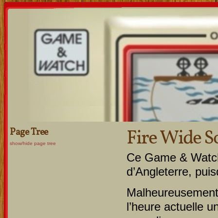
Fire Wide S
Page Tree
show/hide page tree
Ce Game & Watch 
d’Angleterre, pui
Malheureusement,
l’heure actuelle un