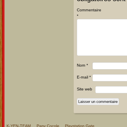
Commentaire
*
Nom
*
E-mail
*
Site web
K-YEN-TEAM
Papy Cocole
Playstation Gate