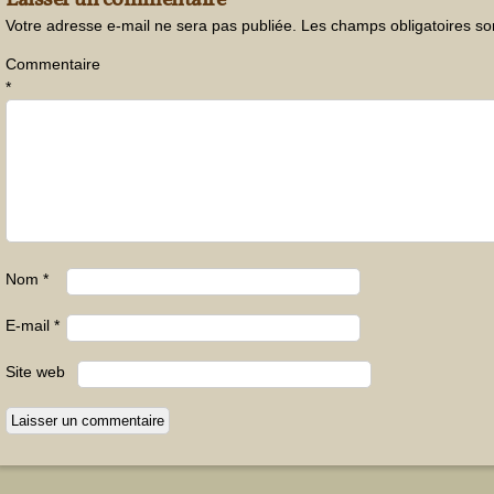
Laisser un commentaire
Votre adresse e-mail ne sera pas publiée.
Les champs obligatoires so
Commentaire
*
Nom
*
E-mail
*
Site web