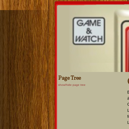
Page Tree
show/hide page tree
L