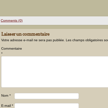
Comments (0)
Laisser un commentaire
Votre adresse e-mail ne sera pas publiée.
Les champs obligatoires so
Commentaire
*
Nom
*
E-mail
*