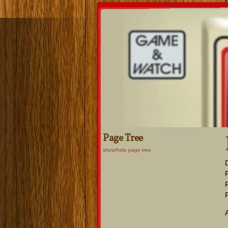
Page Tree
show/hide page tree