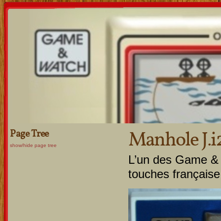
Manhole J.i
Page Tree
show/hide page tree
L’un des Game & W
touches française 