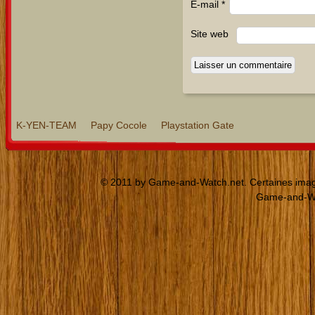
E-mail
*
Site web
K-YEN-TEAM
Papy Cocole
Playstation Gate
© 2011 by Game-and-Watch.net. Certaines images
Game-and-Wat