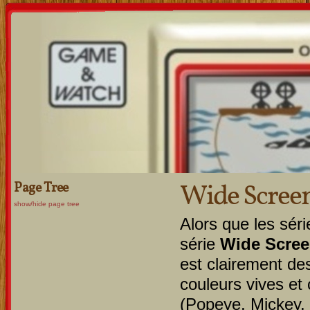
Wide Scree
Page Tree
show/hide page tree
Alors que les sér
série
Wide Scre
est clairement de
couleurs vives et 
(Popeye, Mickey,